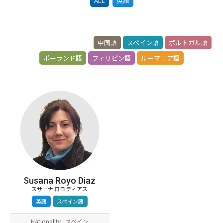
ALL
英語
サマーデイキャンプ園児、小学生、英会話スクール、英語、英語
村
サマーキャンプ
safari
中国語
スペイン語
ポルトガル語
ポーランド語
フィリピン語
ルーマニア語
Susana Royo Diaz
スサーナ ロヨ ディアス
英語
スペイン語
Nationality : スペイン