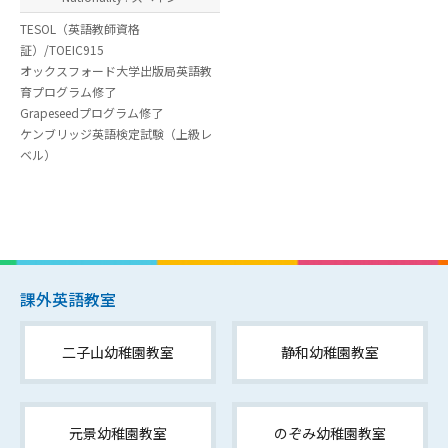
TESOL（英語教師資格
証）/TOEIC915
オックスフォード大学出版局英語教
育プログラム修了
Grapeseedプログラム修了
ケンブリッジ英語検定試験（上級レ
ベル）
課外英語教室
二子山幼稚園教室
静和幼稚園教室
元景幼稚園教室
のぞみ幼稚園教室