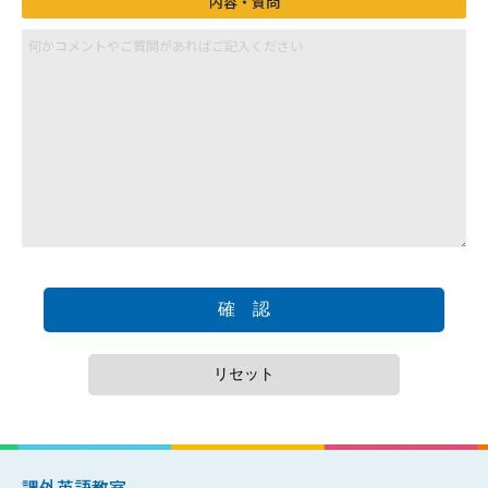
内容・質問
確 認
リセット
課外英語教室